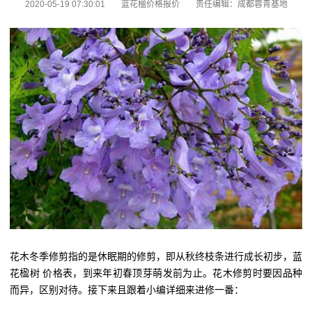
2020-05-19 07:30:01
蓝花楹价格报价
责任编辑：成都蓉青基地
花木冬季修剪指的是休眠期的修剪，即从秋终枝条进行成长初步，蓝
花楹树 价格表，到来年初春顶芽萌发前为止。花木修剪时要因品种
而异，区别对待。接下来且跟着小编详细来进修一番：