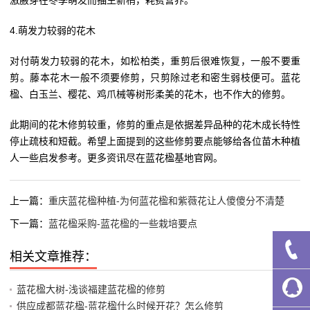
4.萌发力较弱的花木
对付萌发力较弱的花木，如松柏类，重剪后很难恢复，一般不要重
剪。藤本花木一般不须要修剪，只剪除过老和密生弱枝便可。蓝花
楹、白玉兰、樱花、鸡爪械等树形柔美的花木，也不作大的修剪。
此期间的花木修剪较重，修剪的重点是依据差异品种的花木成长特性
停止疏枝和短截。希望上面提到的这些修剪要点能够给各位苗木种植
人一些启发参考。更多资讯尽在蓝花楹基地官网。
上一篇：
重庆蓝花楹种植-为何蓝花楹和紫薇花让人傻傻分不清楚
下一篇：
蓝花楹采购-蓝花楹的一些栽培要点
相关文章推荐：
蓝花楹大树-浅谈福建蓝花楹的修剪
供应成都蓝花楹-蓝花楹什么时候开花？怎么修剪