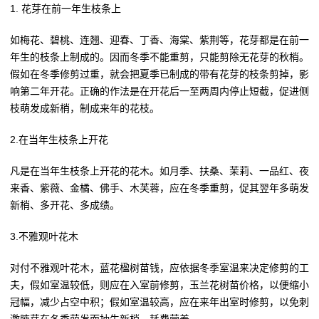
1. 花芽在前一年生枝条上
如梅花、碧桃、连翘、迎春、丁香、海棠、紫荆等，花芽都是在前一
年生的枝条上制成的。因而冬季不能重剪，只能剪除无花芽的秋梢。
假如在冬季修剪过重，就会把夏季已制成的带有花芽的枝条剪掉，影
响第二年开花。正确的作法是在开花后一至两周内停止短截，促进侧
枝萌发成新梢，制成来年的花枝。
2.在当年生枝条上开花
凡是在当年生枝条上开花的花木。如月季、扶桑、茉莉、一品红、夜
来香、紫薇、金橘、佛手、木芙蓉，应在冬季重剪，促其翌年多萌发
新梢、多开花、多成绩。
3.不雅观叶花木
对付不雅观叶花木，蓝花楹树苗钱，应依据冬季室温来决定修剪的工
夫，假如室温较低，则应在入室前修剪，玉兰花树苗价格，以便缩小
冠幅，减少占空中积；假如室温较高，应在来年出室时修剪，以免刺
激腋芽在冬季萌发而抽生新梢，耗费营养。