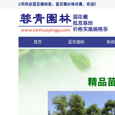
花楹树苗，蓝花楹价格优惠，欢迎前来电话咨询：15198004039
首页
蓝花楹树
新闻