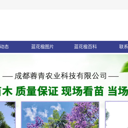
动态
蓝花楹图片
蓝花楹百科
联