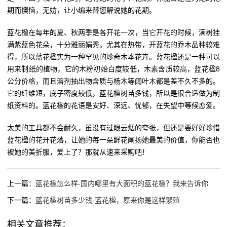
期而懊恼，无妨，让小编来替您解说她的花期。
蓝花楹在每年的夏、秋两季是各开花一次，当它开花的时候，满树挂
满紫蓝色花朵，十分雅丽娟秀。尤其在热带，开蓝花的乔木品种较难
得，所以蓝花楹实为一种罕见的珍奇木本花卉。蓝花楹还是一种可以
用来制纸的植物，它的木粉初始白度较低，木素含质较高，蓝花楹8
公分价格，而且溶剂抽出物含质与杨木等阔叶木都是差不久不多的。
它的纤维短，底子密度较低，蓝花楹树苗多钱，所以是很合适做为制
纸资料的。蓝花楹的花语是安好、深远、忧郁，在失望中等候恋爱。
太美的工具都不会耐久，虽没有过眼云烟的夸张，但还是要好好珍惜
蓝花楹的花开花落，让她的每一朵鲜花阐扬她最美的价值，你能否也
被她的美折服，爱上了？那就从速来采购吧！
上一篇：
蓝花楹怎么样-国内哪里有大面积的蓝花楹？我来告诉你
下一篇：
蓝花楹树苗多少钱-蓝花楹，原来你是这样繁殖
相关文章推荐：