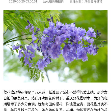
2020-05-20 03:50:01
蓝花楹价格报价
责任编辑：成都蓉青基地
蓝花楹这种花便是个万人迷，任谁见了城市不禁得的爱上她，是少女
自拍的绝美背景，站在开满鲜花的树下，重庆蓝花楹树木，为您的斑
斓增添了多少分色调，犹如岛国的樱花一样浪漫宝贵，蓝花楹其实不
是一年四季城市开花的，她有她的花季，花期。你能否还在为她的花