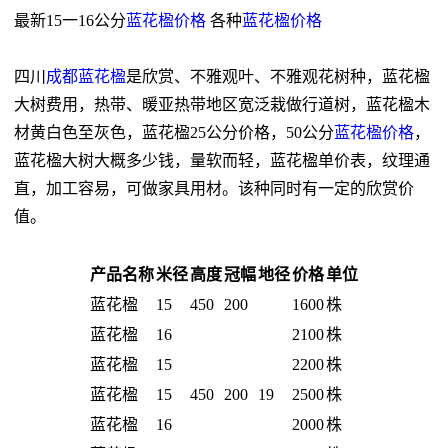
最新15一16公分
蓝花楹价格
各种
蓝花楹价格
四川
成都蓝花楹
是欣赏、不雅观叶、不雅观花树种，蓝花楹
大树费用，热带、暖亚热带地区宽泛栽做行道树，蓝花楹木
材黄白色至灰色，蓝花楹25公分价格，50公分
蓝花楹价格
，
蓝花楹大树大概多少钱，量软而轻，蓝花楹单价表，纹理通
直，加工容易，可做家具用材。该种同时有一定的欣赏价
值。
产品名称
米径
高度
冠幅
地径
价格
单位
蓝花楹
15
450
200
1600
株
蓝花楹
16
2100
株
蓝花楹
15
2200
株
蓝花楹
15
450
200
19
2500
株
蓝花楹
16
2000
株