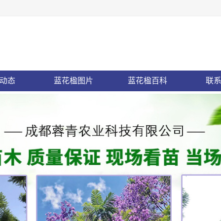
15198004039
动态
蓝花楹图片
蓝花楹百科
联