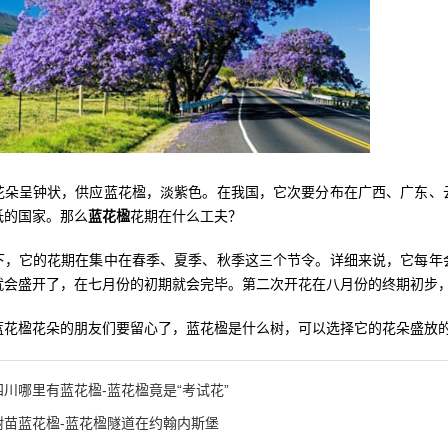
花朵呈钟状，供应蓝花楹，淡紫色。在我国，它次要分布在广西、广东、
低的国家。那么
蓝花楹
花期在什么工夫？
下，它的花期在集中在春季、夏季、秋季这三个节令。详细来说，它每年
就会盛开了，在七月份的初期就会完毕。第二次开花在八月份的终期初步
蓝花楹花朵的朋友们要留心了，蓝花楹是什么树，可以选择它的花朵盛放
四川哪里有蓝花楹-蓝花楹竟是“考试花”
树苗蓝花楹-蓝花楹隧道在约翰内斯堡