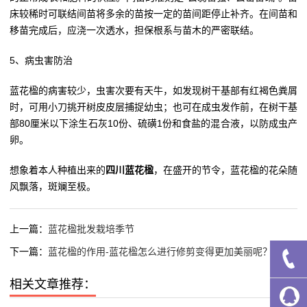
床较稀时可联结间苗将多余的苗按一定的苗间距停止补齐。在间苗和
移苗完成后，应浇一次透水，担保根系与苗木的严密联结。
5、病虫害防治
蓝花楹的病害较少，虫害次要有天牛，如发现树干基部有红褐色粪屑
时，可用小刀挑开树皮皮层捕捉幼虫；也可在成虫发作前，在树干基
部80厘米以下涂生石灰10份、硫磺1份和食盐的混合液，以防成虫产
卵。
想象着本人种植出来的
四川蓝花楹
，在盛开的节令，蓝花楹的花朵随
风飘落，斑斓至极。
上一篇：
蓝花楹批发栽培季节
下一篇：
蓝花楹的作用-蓝花楹怎么进行修剪变得更加美丽呢？
相关文章推荐：