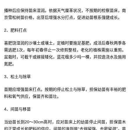
播种后应保持苗床湿润。依据天气厘革状况，不按期的检察苗床，南
京雪松树苗价格，出芽后增强水分打点，促进幼苗根系强健成长。
2、肥料打点
喜肥饶湿润的沙壤土或壤土，定植时要施足基肥，成活后春秋两季各
需逃肥1次，每年初春停止一次修剪整枝，老化的植株需施以重剪。
盆栽时，可截干或嫁接矮化，蓝花楹多少吗一棵，并控造浇水及施用
氮肥。
3、松土与除草
苗期应增强苗床打点。按期的停止松土与除草，担保幼苗有丰裕的肥
料和氧气供应，保苗齐和苗壮。
4、间苗与移苗
当幼苗长到20～30cm高时，应对苗床上的幼苗停止间苗，担保苗木
的正常成长和肥料的供应。间苗的准则是“去弱留强、去密留疏”。苗