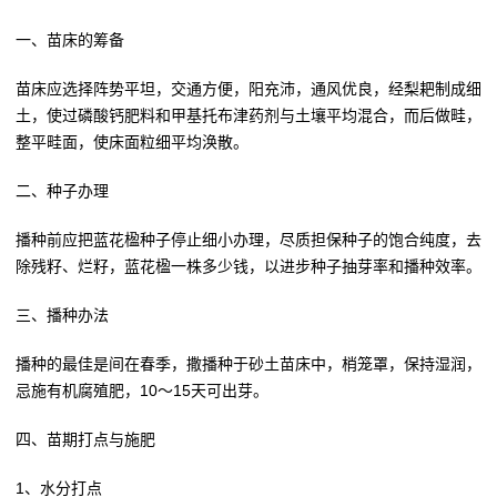
一、苗床的筹备
苗床应选择阵势平坦，交通方便，阳充沛，通风优良，经梨耙制成细
土，使过磷酸钙肥料和甲基托布津药剂与土壤平均混合，而后做畦，
整平畦面，使床面粒细平均涣散。
二、种子办理
播种前应把蓝花楹种子停止细小办理，尽质担保种子的饱合纯度，去
除残籽、烂籽，蓝花楹一株多少钱，以进步种子抽芽率和播种效率。
三、播种办法
播种的最佳是间在春季，撒播种于砂土苗床中，梢笼罩，保持湿润，
忌施有机腐殖肥，10～15天可出芽。
四、苗期打点与施肥
1、水分打点