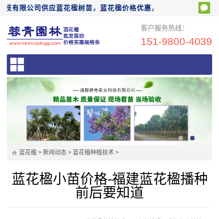
有限公司供应蓝花楹树苗，蓝花楹价格优惠，欢迎前来电话咨询：1519
客户服务热线：
151-9800-4039
蓝花楹
>
新闻动态
>
蓝花楹种植技术
>
蓝花楹小苗价格-福建蓝花楹播种
前后要知道