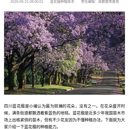
2020-05-21 08:00:01
蓝花楹种植技术
责任编辑：成都蓉青基地
四川蓝花楹是小编认为最为斑斓的花朵，没有之一。在花朵盛开时
候，满条街道都飘洒着紫蓝色的地毯。蓝花楹是近多少年我国苗木市
场上出格紧俏的苗木，但有不少花友因为不懂种植办法，下面就为大
家介绍一下蓝花楹的种植能力。